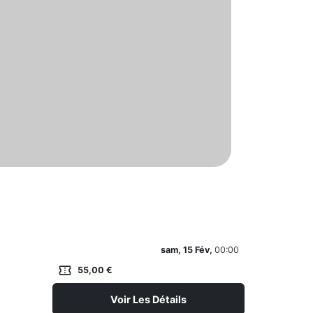
sam, 15 Fév,
00:00
confirmation_number
55,00 €
Voir Les Détails