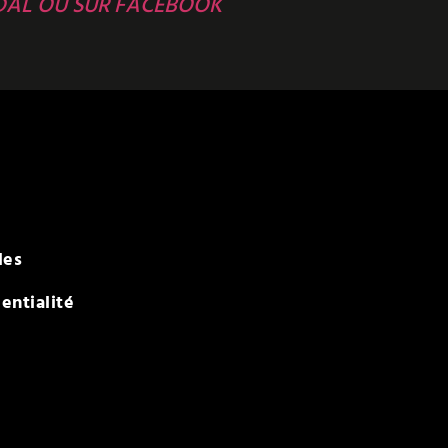
DAL OU SUR FACEBOOK
les
entialité