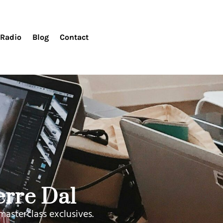
Radio
Blog
Contact
rre Dal​
masterclass exclusives.