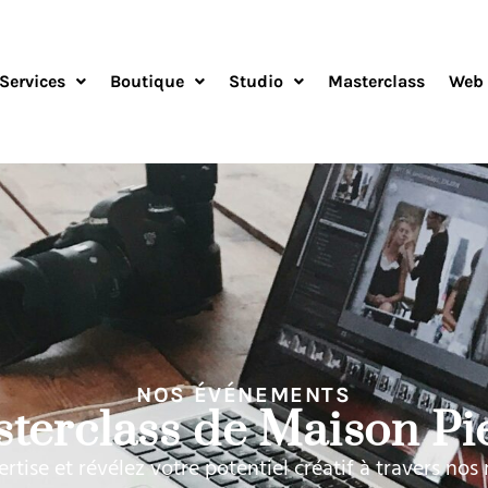
Services
Boutique
Studio
Masterclass
Web 
NOS ÉVÉNEMENTS
terclass de Maison Pie
tise et révélez votre potentiel créatif à travers nos 