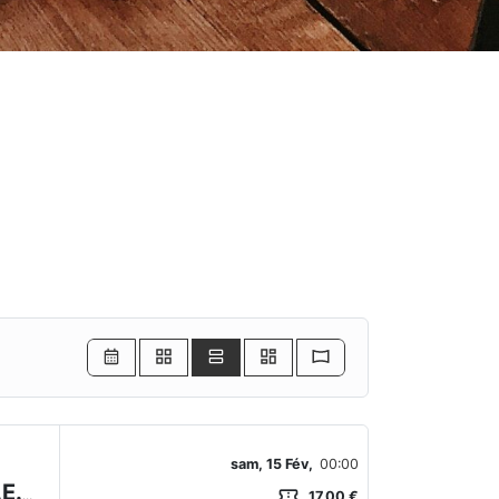
sam, 15 Fév,
00:00
confirmation_number
Devenir Mannequin Professionnel : Méthode M.A.E.M.
17,00 €