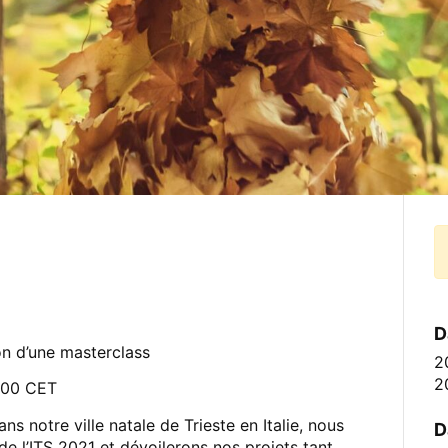
D
on d’une masterclass
2
2
6h00 CET
 notre ville natale de Trieste en Italie, nous
D
de l’ITS 2021 et dévoilerons nos projets tant