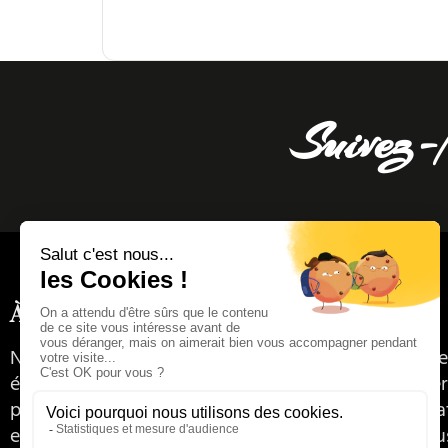
Suivez-
À propos
Nous sommes votre partenaire complet pour donner
événements. De la gestion des musiciens à la recher
professionnels adéquats, en passant par la planific
et la vente en ligne de vêtements de créateurs, nou